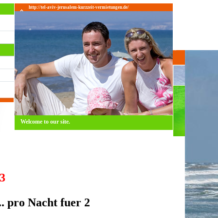
http://tel-aviv-jerusalem-kurzzeit-vermietungen.de/
Welcome to our site.
3
.. pro Nacht fuer 2