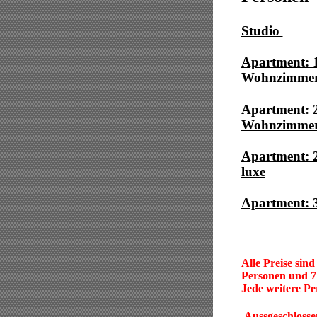
Studio
3
Apartment: 1
Wohnzimme
Apartment: 2
Wohnzimme
Apartment: 
luxe
69
Apartment: 
Alle Preise sin
Personen und 7
Jede weitere Pe
Aussgeschlossen 